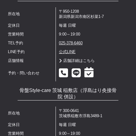
〒950-1208
所在地
新潟県新潟市南区杉菜1-7
定休日
毎週 日曜
営業時間
9:00～19:00
TEL予約
025-378-6460
LINE予約
公式LINE
店舗情報
店舗詳細はこちら
予約・問い合わせ
骨盤Style-care 茨城 稲敷店（浮島はり灸接骨
院 併設）
〒300-0641
所在地
茨城県稲敷市浮島3489-1
定休日
毎週 日曜
営業時間
9:00～19:00