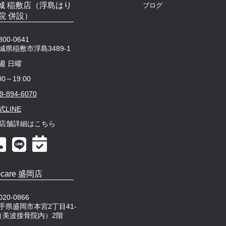
e 茨城 稲敷店（浮島はり
ブログ
院 併設）
00-0641
城県稲敷市浮島3489-1
週 日曜
00～19:00
9-894-6070
式LINE
店舗詳細はこちら
-care 盛岡店
20-0866
手県盛岡市本宮2丁目41-
（美波接骨院内）2階