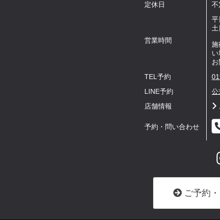
定休日
不
平
土
営業時間
施
い
お
TEL予約
01
LINE予約
公
店舗情報
予約・問い合わせ
ご予約・