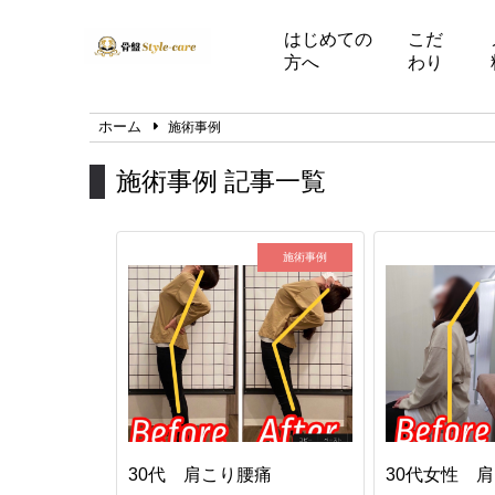
はじめての
こだ
方へ
わり
ホーム
施術事例
施術事例 記事一覧
施術事例
30代 肩こり腰痛
30代女性 