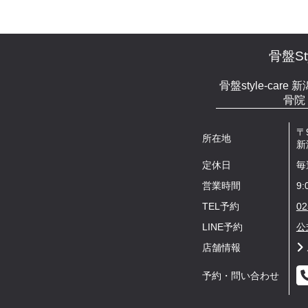
骨盤Sty
骨盤style-car
骨院
〒9
所在地
新
定休日
毎
営業時間
9:
TEL予約
02
LINE予約
公
店舗情報
予約・問い合わせ