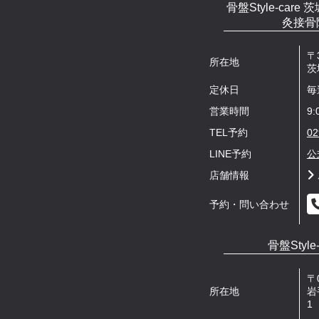
骨盤Style-car
灸接骨
〒3
所在地
茨
定休日
毎
営業時間
9:
TEL予約
02
LINE予約
公
店舗情報
予約・問い合わせ
骨盤Style
〒0
所在地
岩
1