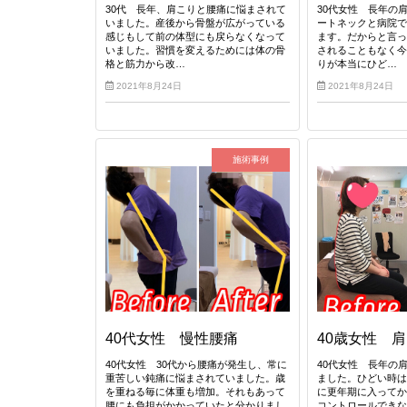
30代 長年、肩こりと腰痛に悩まされて
30代女性 長年の
いました。産後から骨盤が広がっている
ートネックと病院
感じもして前の体型にも戻らなくなって
ます。だからと言
いました。習慣を変えるためには体の骨
されることもなく
格と筋力から改…
りが本当にひど…
2021年8月24日
2021年8月24日
施術事例
40代女性 慢性腰痛
40歳女性 
40代女性 30代から腰痛が発生し、常に
40代女性 長年の
重苦しい鈍痛に悩まされていました。歳
ました。ひどい時
を重ねる毎に体重も増加。それもあって
に更年期に入って
腰にも負担がかかっていたと分かりまし
コントロールでき