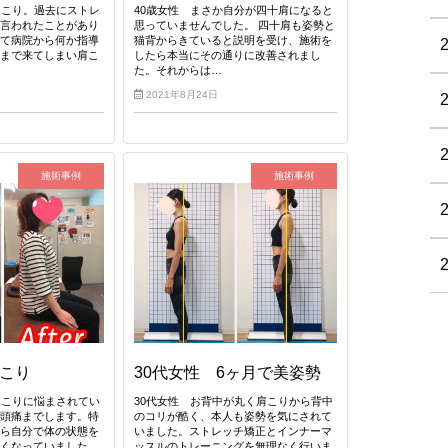
肩こり。過去にストレ
40歳女性 まさか自分が四十肩になると
で言われたことがあり
思っていませんでした。 四十肩も姿勢と
って病院から何か指導
猫背からきていると説明を受け、施術を
今まで来てしまい肩こ
したら本当にその通りに改善されまし
た。それからは…
2021年8月24日
施術事例
施術事例
肩こり
30代女性 6ヶ月で美姿勢
肩こりに悩まされてい
30代女性 お背中が丸く肩こりから背中
は頭痛までします。特
のコリが酷く、本人も姿勢を気にされて
から自分で体の状態を
いました。ストレッチ矯正とインナーマ
なくなっていました。
ッスルのトレーニングを無理なく行いま