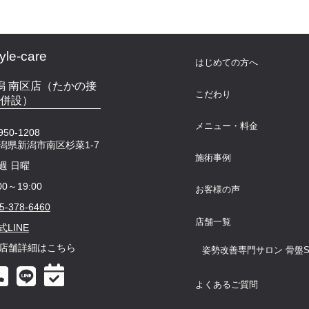
le-care
はじめての方へ
e 新潟 南区店（たかの接
こだわり
 併設）
メニュー・料金
50-1208
潟県新潟市南区杉菜1-7
施術事例
週 日曜
00～19:00
お客様の声
5-378-6460
店舗一覧
式LINE
店舗詳細はこちら
姿勢改善専門サロン 骨盤Styl
よくあるご質問