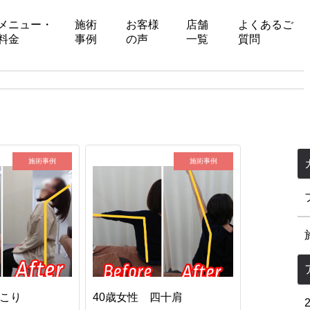
メニュー・
施術
お客様
店舗
よくあるご
料金
事例
の声
一覧
質問
施術事例
施術事例
肩こり
40歳女性 四十肩