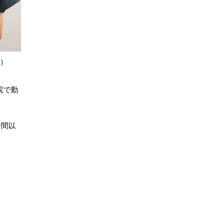
き）
院で勤
時間以