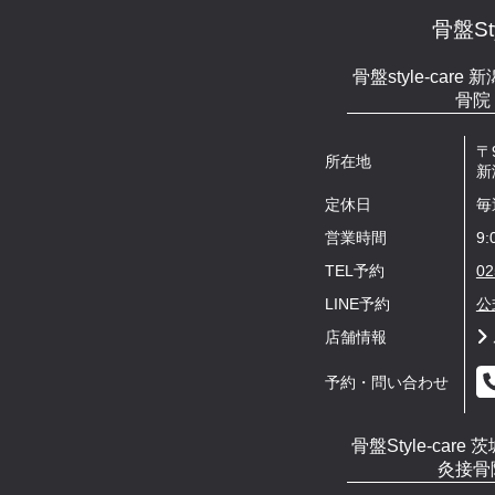
骨盤Sty
骨盤style-car
骨院
〒9
所在地
新
定休日
毎
営業時間
9:
TEL予約
02
LINE予約
公
店舗情報
予約・問い合わせ
骨盤Style-car
灸接骨