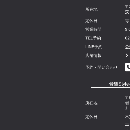
〒3
所在地
茨
定休日
毎
営業時間
9:
TEL予約
02
LINE予約
公
店舗情報
予約・問い合わせ
骨盤Style
〒0
所在地
岩
1
定休日
不
平