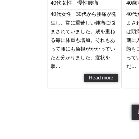
40代女性 慢性腰痛
40
40代女性 30代から腰痛が発
40
生し、常に重苦しい鈍痛に悩
まさ
まされていました。歳を重ね
は頭
る毎に体重も増加。それもあ
期に
って腰にも負担がかかってい
態を
たと分かりました。症状を
って
取…
だ…
Read more