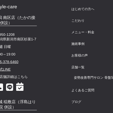
le-care
はじめての方へ
e 新潟 南区店（たかの接
こだわり
 併設）
メニュー・料金
50-1208
潟県新潟市南区杉菜1-7
施術事例
週 日曜
00～19:00
お客様の声
5-378-6460
店舗一覧
式LINE
店舗詳細はこちら
姿勢改善専門サロン 骨盤Styl
よくあるご質問
e 茨城 稲敷店（浮島はり
ブログ
院 併設）