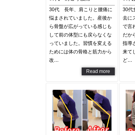
30代 長年、肩こりと腰痛に
30
悩まされていました。産後か
去に
ら骨盤が広がっている感じも
で言
して前の体型にも戻らなくな
だか
っていました。習慣を変える
指導
ためには体の骨格と筋力から
来て
改…
ど…
Read more